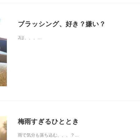
ブラッシング、好き？嫌い？
Jは、、、…
梅雨すぎるひととき
雨で気分も落ち込む、、、？…