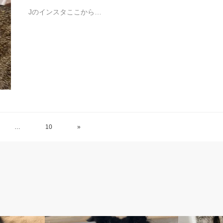
Jのインスタここから…
…
10
»
遊び
ナラ