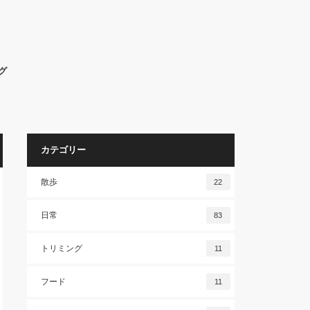
グ
カテゴリー
散歩
22
日常
83
トリミング
11
フード
11