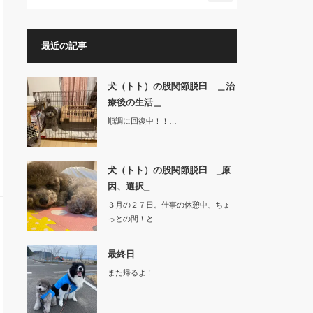
最近の記事
犬（トト）の股関節脱臼 ＿治
療後の生活＿
順調に回復中！！…
犬（トト）の股関節脱臼 _原
因、選択_
３月の２７日。仕事の休憩中、ちょ
っとの間！と…
最終日
また帰るよ！…