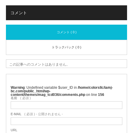
コメント
コメント ( 0 )
トラックバック ( 0 )
この記事へのコメントはありません。
Warning
: Undefined variable $user_ID in
/home/colorsllc/iamj-
bc.com/public_html/wp-
content/themes/mag_tcd036/comments.php
on line
156
名前
( 必須 )
E-MAIL
( 必須 ) - 公開されません -
URL