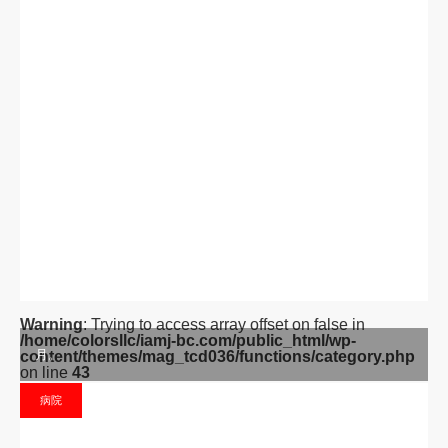
/home/colorsllc/iamj-bc.com/public_html/wp-
月。
content/themes/mag_tcd036/functions/category.php
on line
43
病院
Peace of mind