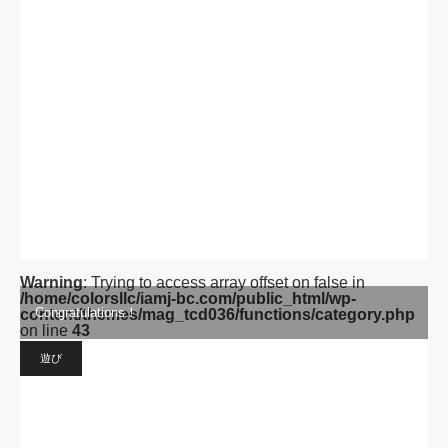
on line
43
遊び
Warning
: Trying to access array offset on false in