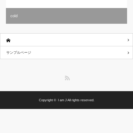
サンプルページ
RSS
Copyright ©
I am J
All rights reserved.