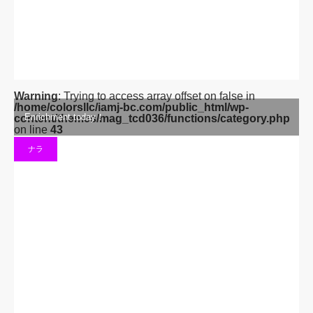
Enrichment today！
content/themes/mag_tcd036/functions/category.php
on line
43
ナラ
エリザベスカラーしてるとき